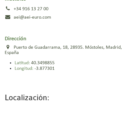
+34 916 13 27 00
aei@aei-euro.com
Dirección
Puerto de Guadarrama, 18, 28935. Móstoles, Madrid,
España
Latitud:
40.3498855
Longitud:
-3.877301
Localización: